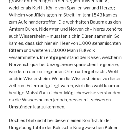
großer Entbehrungen in der Region. Kaiser Karl V.,
welcher als Karl II. König von Spanien war und Herzog
Wilhelm von Jülich lagen im Streit. Im Jahr 1543 kam es
zum Aufeinandertreffen. Die wehrhaften Bauern aus den
Ämtern Düren, Nideggen und Nörvenich – hierzu gehörte
auch Wissersheim – mussten sich in Düren sammeln. So
kam es, dass sich hier ein Heer von 1.000 geharnischten
Rittern und weiteren 18.000 Mann Fußvolk
versammelten. Im entgegen stand der Kaiser, welcher in
Nörvenich quartier bezog. Seine spanischen Legionäre,
wurden in den umliegenden Orten untergebracht. Wohl
auch in Wissersheim. Wenn die Wissersheimer zu dieser
Zeit zum Feiern aufgelegt waren, wird dies wohl kaum an
heutige Maßstäbe reichen. Möglicherweise verstanden
es die Wissersheimer jedoch, besser mit schweren
Umständen klar zu kommen.
Doch es blieb nicht bei diesem einen Konflikt. In der
Umgebung tobte der Kölnische Krieg zwischen Kölner