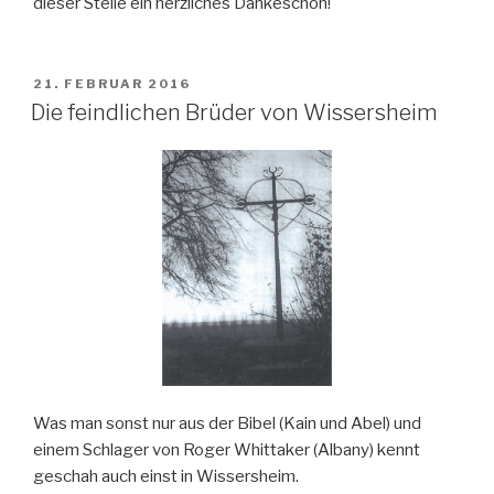
dieser Stelle ein herzliches Dankeschön!
VERÖFFENTLICHT
21. FEBRUAR 2016
AM
Die feindlichen Brüder von Wissersheim
Was man sonst nur aus der Bibel (Kain und Abel) und
einem Schlager von Roger Whittaker (Albany) kennt
geschah auch einst in Wissersheim.