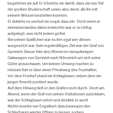
begehrten sie auf. Er tröstete sie damit, dass sie nun Teil
der großen Bruderschaft seien, also derer, die ihn mit
seinem Wissen bestehlen konnten.
Er duldete es und lud sie sogar dazu ein -Doch wenn er
einmal jemanden dabei erwischte war er zu Unfug
aufgelegt, was nicht jedem gefiel.
Bei seinen Späßchen war es ihm egal wer diesen
ausgesetzt war. Sein regelmäßiges Ziel war der Graf von
Gymnich. Dieser fuhr des öfteren im vierspännigen
Galawagen von Gymnich nach Nörvenich um sich seine
Güter anzuschauen. Um keinen Umweg machen zu
müssen fuhr er über einen Privatweg des Fruehalfen.
Vor dem Fronhof stand ein Schlagbaum, neben dem ein
junger Knecht postiert wurde.
Auf dem Hinweg ließ er den Grafen noch durch- Doch am
Abend, wenn der Graf von seinen Visitationen zurückkam,
war der Schlagbaum unten und da blieb er auch!
Nichts konnte nun Engelbert dazu bewegen den
Schlagbaum wieder öffnen zu lassen, sodass