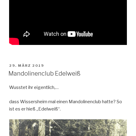
VERÖFFENTLICHT
29. MÄRZ 2019
AM
Mandolinenclub Edelweiß
Wusstet ihr eigentlich,…
dass Wissersheim mal einen Mandolinenclub hatte? So
ist es er hieß „Edelweiß“.