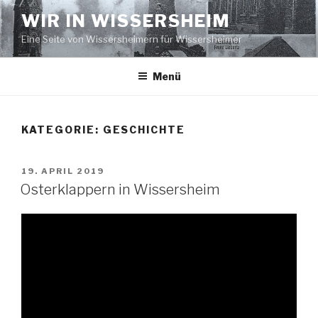
Zum
WIR IN WISSERSHEIM
Inhalt
Eine Seite von Wissersheimern für Wissersheimer
springen
Menü
KATEGORIE:
GESCHICHTE
VERÖFFENTLICHT
19. APRIL 2019
AM
Osterklappern in Wissersheim