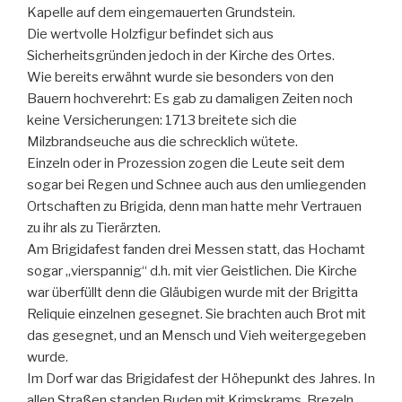
Kapelle auf dem eingemauerten Grundstein.
Die wertvolle Holzfigur befindet sich aus
Sicherheitsgründen jedoch in der Kirche des Ortes.
Wie bereits erwähnt wurde sie besonders von den
Bauern hochverehrt: Es gab zu damaligen Zeiten noch
keine Versicherungen: 1713 breitete sich die
Milzbrandseuche aus die schrecklich wütete.
Einzeln oder in Prozession zogen die Leute seit dem
sogar bei Regen und Schnee auch aus den umliegenden
Ortschaften zu Brigida, denn man hatte mehr Vertrauen
zu ihr als zu Tierärzten.
Am Brigidafest fanden drei Messen statt, das Hochamt
sogar „vierspannig“ d.h. mit vier Geistlichen. Die Kirche
war überfüllt denn die Gläubigen wurde mit der Brigitta
Reliquie einzelnen gesegnet. Sie brachten auch Brot mit
das gesegnet, und an Mensch und Vieh weitergegeben
wurde.
Im Dorf war das Brigidafest der Höhepunkt des Jahres. In
allen Straßen standen Buden mit Krimskrams, Brezeln