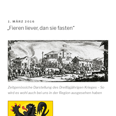
VERÖFFENTLICHT
1. MÄRZ 2016
AM
„Fieren liever, dan sie fasten“
Zeitgenössiche Darstellung des Dreißigjährigen Krieges – So
wird es wohl auch bei uns in der Region ausgesehen haben