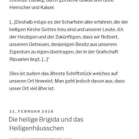
Christus. Ludwig, durch göttliche Gnade und Güte,
Herrscher und Kaiser.
[…]Deshalb möge es der Scharfsinn aller erfahren, die der
heiligen Kirche Gottes treu sind und unserer Leute, d.h.
der Heutigen und der Zukünftigen, dass wir Rotbert,
unserem Getreuen, denjenigen Besitz aus unserem
Eigentum zu eigen übertragen, der in der Grafschaft
Ripuarien liegt, […]“
Dies ist zudem das älteste Schriftstück welches auf
unseren Ort hinweist. Man geht jedoch davon aus, dass
unser Ort viel älter ist.
VERÖFFENTLICHT
21. FEBRUAR 2016
AM
Die heilige Brigida und das
Heiligenhäusschen