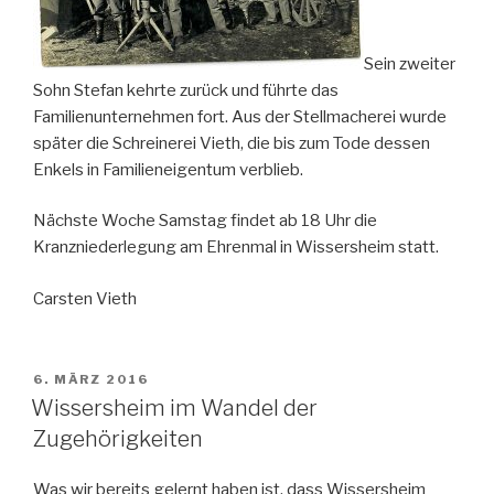
Sein zweiter
Sohn Stefan kehrte zurück und führte das
Familienunternehmen fort. Aus der Stellmacherei wurde
später die Schreinerei Vieth, die bis zum Tode dessen
Enkels in Familieneigentum verblieb.
Nächste Woche Samstag findet ab 18 Uhr die
Kranzniederlegung am Ehrenmal in Wissersheim statt.
Carsten Vieth
VERÖFFENTLICHT
6. MÄRZ 2016
AM
Wissersheim im Wandel der
Zugehörigkeiten
Was wir bereits gelernt haben ist, dass Wissersheim