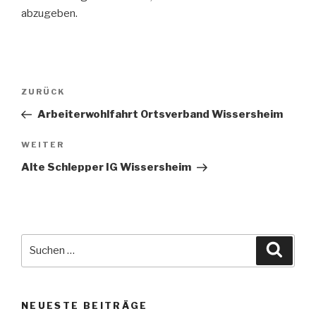
abzugeben.
Beitragsnavigation
Vorheriger
ZURÜCK
Beitrag
Arbeiterwohlfahrt Ortsverband Wissersheim
Nächster
WEITER
Beitrag
Alte Schlepper IG Wissersheim
Suche
Suche
nach:
NEUESTE BEITRÄGE