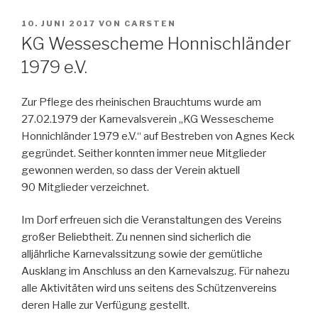
VERÖFFENTLICHT
10. JUNI 2017
VON
CARSTEN
AM
KG Wessescheme Honnischländer
1979 e.V.
Zur Pflege des rheinischen Brauchtums wurde am
27.02.1979 der Karnevalsverein „KG Wessescheme
Honnichländer 1979 e.V.“ auf Bestreben von Agnes Keck
gegründet. Seither konnten immer neue Mitglieder
gewonnen werden, so dass der Verein aktuell
90 Mitglieder verzeichnet.
Im Dorf erfreuen sich die Veranstaltungen des Vereins
großer Beliebtheit. Zu nennen sind sicherlich die
alljährliche Karnevalssitzung sowie der gemütliche
Ausklang im Anschluss an den Karnevalszug. Für nahezu
alle Aktivitäten wird uns seitens des Schützenvereins
deren Halle zur Verfügung gestellt.