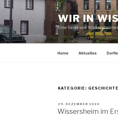
Zum
Inhalt
WIR IN WI
springen
Eine Seite von Wissersheime
Home
Aktuelles
Dorfl
KATEGORIE:
GESCHICHT
VERÖFFENTLICHT
29. DEZEMBER 2020
AM
Wissersheim im Er