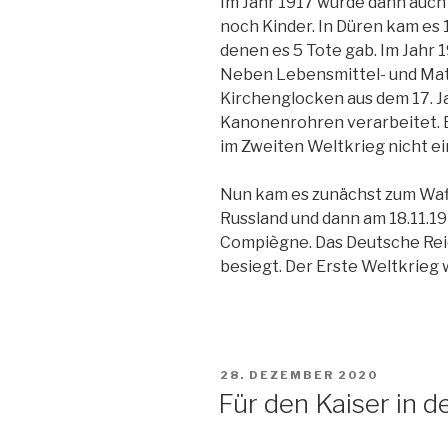
Im Jahr 1917 wurde dann auch
noch Kinder. In Düren kam es 
denen es 5 Tote gab. Im Jahr 
Neben Lebensmittel- und Mat
Kirchenglocken aus dem 17. J
Kanonenrohren verarbeitet. Es
im Zweiten Weltkrieg nicht e
Nun kam es zunächst zum Waff
Russland und dann am 18.11.1
Compiègne. Das Deutsche Rei
besiegt. Der Erste Weltkrieg 
VERÖFFENTLICHT
28. DEZEMBER 2020
AM
Für den Kaiser in d