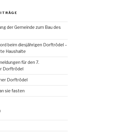
EITRÄGE
ung der Gemeinde zum Bau des
rd beim diesjährigen Dorftrödel –
te Haushalte
eldungen für den 7.
 Dorftrödel
mer Dorftrödel
an sie fasten
N