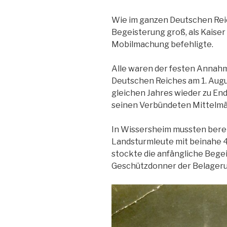
Wie im ganzen Deutschen Reic
Begeisterung groß, als Kaiser 
Mobilmachung befehligte.
Alle waren der festen Annahme
Deutschen Reiches am 1. Augu
gleichen Jahres wieder zu End
seinen Verbündeten Mittelmäc
In Wissersheim mussten berei
Landsturmleute mit beinahe 4
stockte die anfängliche Begei
Geschützdonner der Belagerun