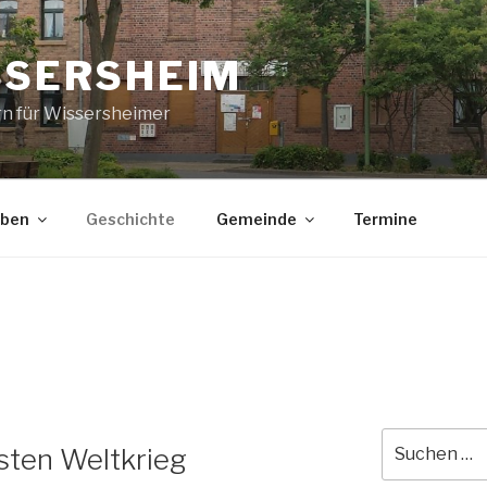
SSERSHEIM
rn für Wissersheimer
eben
Geschichte
Gemeinde
Termine
E
Suche
sten Weltkrieg
nach: