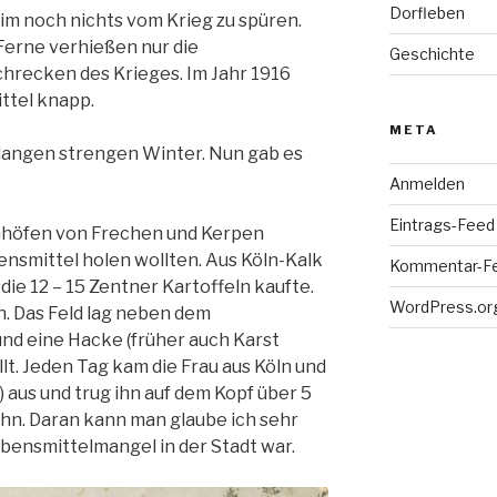
Dorfleben
im noch nichts vom Krieg zu spüren.
Ferne verhießen nur die
Geschichte
chrecken des Krieges. Im Jahr 1916
ttel knapp.
META
 langen strengen Winter. Nun gab es
Anmelden
Eintrags-Feed
nhöfen von Frechen und Kerpen
ensmittel holen wollten. Aus Köln-Kalk
Kommentar-F
die 12 – 15 Zentner Kartoffeln kaufte.
WordPress.or
n. Das Feld lag neben dem
und eine Hacke (früher auch Karst
t. Jeden Tag kam die Frau aus Köln und
 aus und trug ihn auf dem Kopf über 5
hn. Daran kann man glaube ich sehr
bensmittelmangel in der Stadt war.