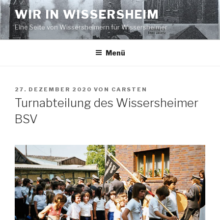
Zum
WIR IN WISSERSHEIM
Inhalt
Eine Seite von Wissersheimern für Wissersheimer
springen
Menü
VERÖFFENTLICHT
27. DEZEMBER 2020
VON
CARSTEN
AM
Turnabteilung des Wissersheimer
BSV