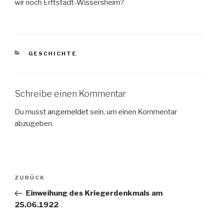
wir noch Erftstadt-Wissersheim?
KATEGORIEN
GESCHICHTE
Schreibe einen Kommentar
Du musst
angemeldet
sein, um einen Kommentar
abzugeben.
Beitragsnavigation
Vorheriger
ZURÜCK
Beitrag
Einweihung des Kriegerdenkmals am
25.06.1922