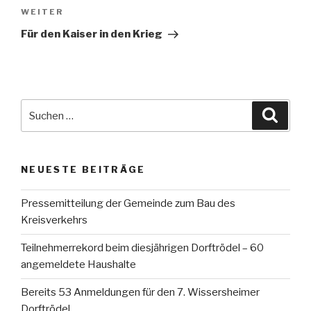
Nächster
WEITER
Beitrag
Für den Kaiser in den Krieg
Suche
Suche
nach:
NEUESTE BEITRÄGE
Pressemitteilung der Gemeinde zum Bau des
Kreisverkehrs
Teilnehmerrekord beim diesjährigen Dorftrödel – 60
angemeldete Haushalte
Bereits 53 Anmeldungen für den 7. Wissersheimer
Dorftrödel