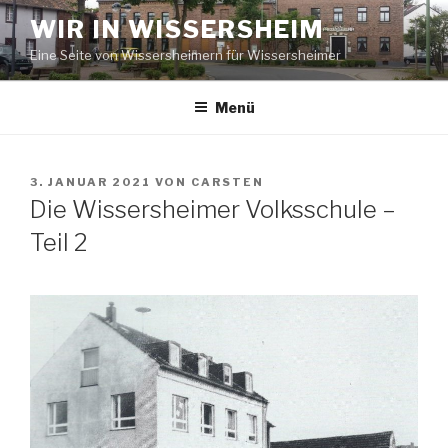
Zum
WIR IN WISSERSHEIM
Inhalt
Eine Seite von Wissersheimern für Wissersheimer
springen
Menü
VERÖFFENTLICHT
3. JANUAR 2021
VON
CARSTEN
AM
Die Wissersheimer Volksschule –
Teil 2