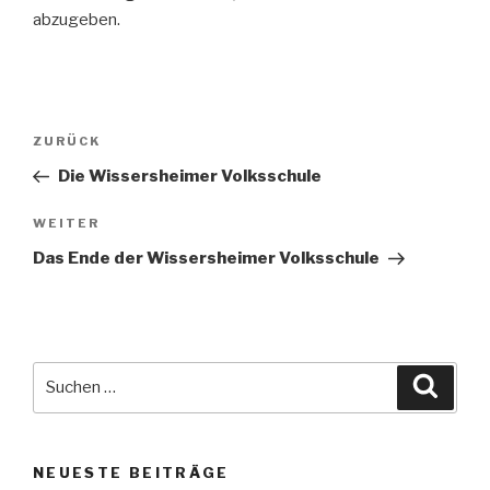
abzugeben.
Beitragsnavigation
Vorheriger
ZURÜCK
Beitrag
Die Wissersheimer Volksschule
Nächster
WEITER
Beitrag
Das Ende der Wissersheimer Volksschule
Suche
Suche
nach:
NEUESTE BEITRÄGE