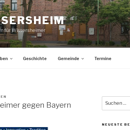
SSERSHEIM
rn für Wissersheimer
eben
Geschichte
Gemeinde
Termine
TEN
Suche
sheimer gegen Bayern
nach:
NEUESTE B