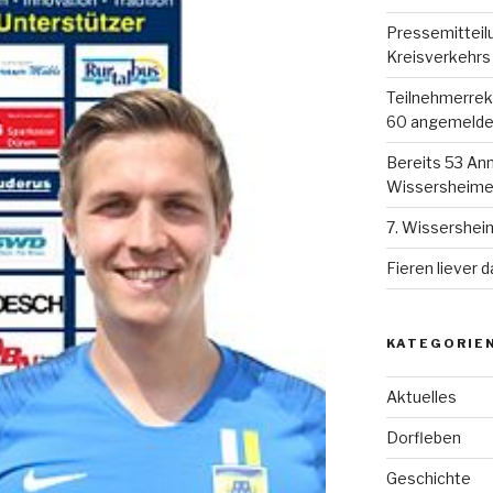
Pressemitteil
Kreisverkehrs
Teilnehmerreko
60 angemelde
Bereits 53 Anm
Wissersheimer
7. Wissershei
Fieren liever d
KATEGORIE
Aktuelles
Dorfleben
Geschichte