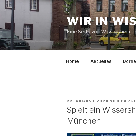
Zum
Inhalt
WIR IN WI
springen
Eine Seite von Wissersheime
Home
Aktuelles
Dorfl
VERÖFFENTLICHT
22. AUGUST 2020
VON
CARS
AM
Spielt ein Wisser
München