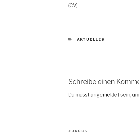
(CV)
KATEGORIEN
AKTUELLES
Schreibe einen Komm
Du musst
angemeldet
sein, u
Beitragsnavigation
Vorheriger
ZURÜCK