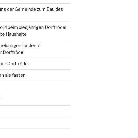
ung der Gemeinde zum Bau des
rd beim diesjährigen Dorftrödel –
te Haushalte
eldungen für den 7.
 Dorftrödel
mer Dorftrödel
an sie fasten
N