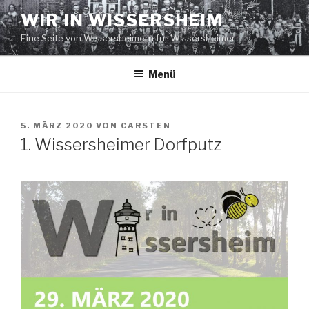
Zum
WIR IN WISSERSHEIM
Inhalt
Eine Seite von Wissersheimern für Wissersheimer
springen
Menü
VERÖFFENTLICHT
5. MÄRZ 2020
VON
CARSTEN
AM
1. Wissersheimer Dorfputz