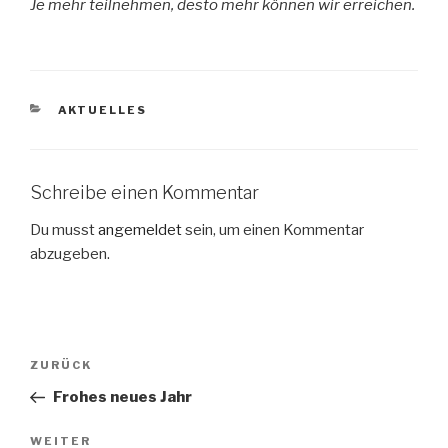
Je mehr teilnehmen, desto mehr können wir erreichen.
KATEGORIEN
AKTUELLES
Schreibe einen Kommentar
Du musst
angemeldet
sein, um einen Kommentar
abzugeben.
Beitragsnavigation
Vorheriger
ZURÜCK
Beitrag
Frohes neues Jahr
Nächster
WEITER