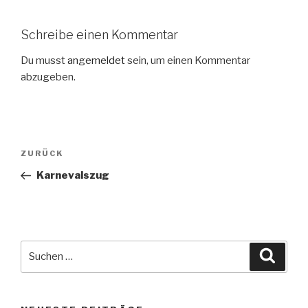
Schreibe einen Kommentar
Du musst
angemeldet
sein, um einen Kommentar
abzugeben.
Beitragsnavigation
Vorheriger
ZURÜCK
Beitrag
Karnevalszug
Suche
Suche
nach: