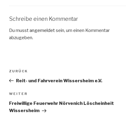
Schreibe einen Kommentar
Du musst
angemeldet
sein, um einen Kommentar
abzugeben.
Beitragsnavigation
Vorheriger
ZURÜCK
Beitrag
Reit- und Fahrverein Wissersheim e.V.
Nächster
WEITER
Beitrag
Freiwillige Feuerwehr Nörvenich Löscheinheit
Wissersheim