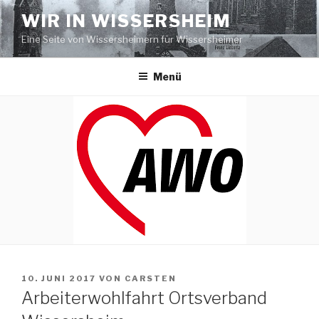
Zum
WIR IN WISSERSHEIM
Inhalt
Eine Seite von Wissersheimern für Wissersheimer
springen
Menü
VERÖFFENTLICHT
10. JUNI 2017
VON
CARSTEN
AM
Arbeiterwohlfahrt Ortsverband