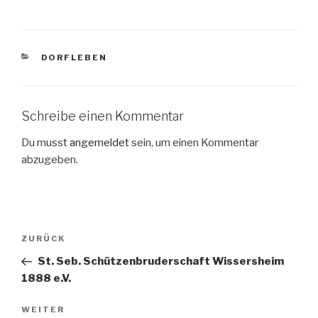
KATEGORIEN
DORFLEBEN
Schreibe einen Kommentar
Du musst
angemeldet
sein, um einen Kommentar
abzugeben.
Beitragsnavigation
Vorheriger
ZURÜCK
Beitrag
St. Seb. Schützenbruderschaft Wissersheim
1888 e.V.
Nächster
WEITER