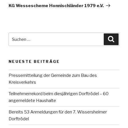
Beitrag
KG Wessescheme Honnischländer 1979 e.V.
Suche
Suche
nach:
NEUESTE BEITRÄGE
Pressemitteilung der Gemeinde zum Bau des
Kreisverkehrs
Teilnehmerrekord beim diesjährigen Dorftrödel – 60
angemeldete Haushalte
Bereits 53 Anmeldungen für den 7. Wissersheimer
Dorftrödel