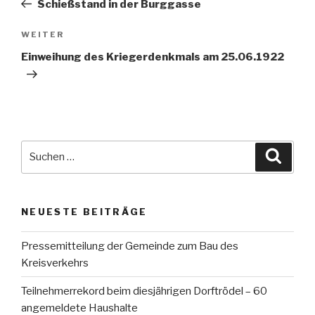
Schießstand in der Burggasse
Nächster
WEITER
Beitrag
Einweihung des Kriegerdenkmals am 25.06.1922
Suche
Suche
nach:
NEUESTE BEITRÄGE
Pressemitteilung der Gemeinde zum Bau des
Kreisverkehrs
Teilnehmerrekord beim diesjährigen Dorftrödel – 60
angemeldete Haushalte