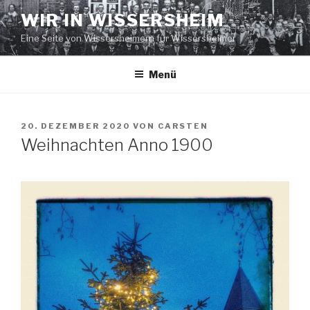
Zum
WIR IN WISSERSHEIM
Inhalt
Eine Seite von Wissersheimern für Wissersheimer
springen
Menü
VERÖFFENTLICHT
20. DEZEMBER 2020
VON
CARSTEN
AM
Weihnachten Anno 1900