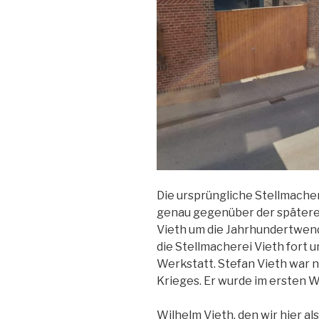
Die ursprüngliche Stellmacher
genau gegenüber der späteren
Vieth um die Jahrhundertwend
die Stellmacherei Vieth fort
Werkstatt. Stefan Vieth war n
Krieges. Er wurde im ersten 
Wilhelm Vieth, den wir hier al