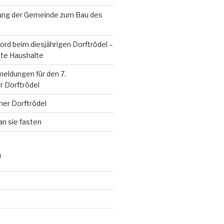
ung der Gemeinde zum Bau des
rd beim diesjährigen Dorftrödel –
te Haushalte
eldungen für den 7.
 Dorftrödel
mer Dorftrödel
an sie fasten
N