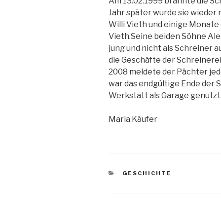
Am 13.02.1999 brannte die Sc
Jahr später wurde sie wieder 
Willi Vieth und einige Monate
Vieth.Seine beiden Söhne Al
jung und nicht als Schreiner a
die Geschäfte der Schreinerei
2008 meldete der Pächter jed
war das endgültige Ende der S
Werkstatt als Garage genutzt
Maria Käufer
KATEGORIEN
GESCHICHTE