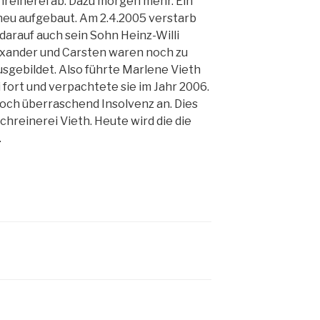
hreinerei ab. Dazu morgen mehr. Ein
neu aufgebaut. Am 2.4.2005 verstarb
 darauf auch sein Sohn Heinz-Willi
exander und Carsten waren noch zu
usgebildet. Also führte Marlene Vieth
 fort und verpachtete sie im Jahr 2006.
och überraschend Insolvenz an. Dies
chreinerei Vieth. Heute wird die die
.