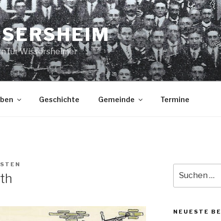
SSERSHEIM
rn für Wissersheimer
eben
Geschichte
Gemeinde
Termine
RSTEN
Suche
eth
nach:
NEUESTE B