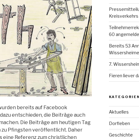
Pressemitteil
Kreisverkehrs
Teilnehmerreko
60 angemelde
Bereits 53 Anm
Wissersheimer
7. Wissershei
Fieren liever d
KATEGORIE
 wurden bereits auf Facebook
Aktuelles
 dazu entschieden, die Beiträge auch
zumachen. Die Beiträge am heutigen Tag
Dorfleben
zu Pfingsten veröffentlicht. Daher
Geschichte
s eine Referenz zum christlichen