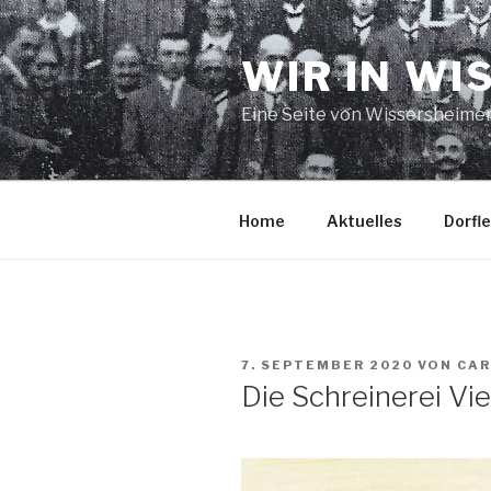
Zum
Inhalt
WIR IN WI
springen
Eine Seite von Wissersheime
Home
Aktuelles
Dorfl
VERÖFFENTLICHT
7. SEPTEMBER 2020
VON
CA
AM
Die Schreinerei Vi