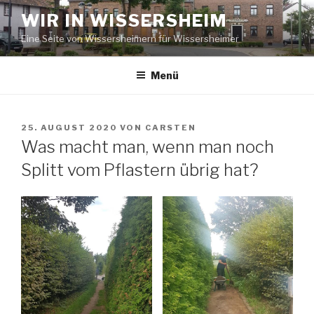
Zum
WIR IN WISSERSHEIM
Inhalt
Eine Seite von Wissersheimern für Wissersheimer
springen
Menü
VERÖFFENTLICHT
25. AUGUST 2020
VON
CARSTEN
AM
Was macht man, wenn man noch
Splitt vom Pflastern übrig hat?