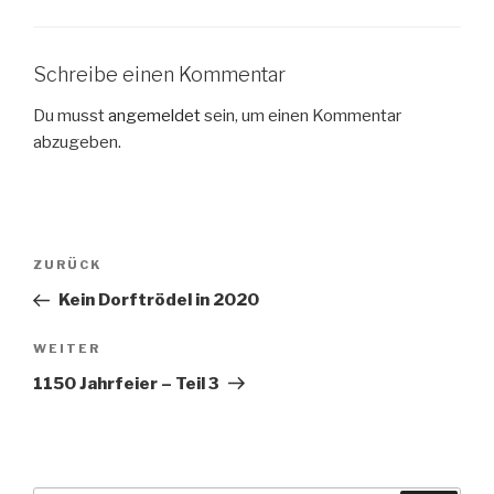
Schreibe einen Kommentar
Du musst
angemeldet
sein, um einen Kommentar
abzugeben.
Beitragsnavigation
Vorheriger
ZURÜCK
Beitrag
Kein Dorftrödel in 2020
Nächster
WEITER
Beitrag
1150 Jahrfeier – Teil 3