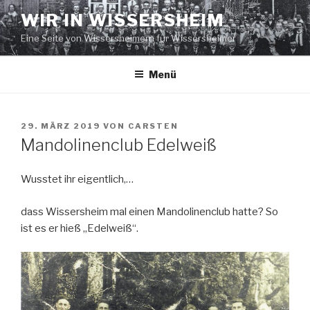
Zum
WIR IN WISSERSHEIM
Inhalt
Eine Seite von Wissersheimern für Wissersheimer
springen
Menü
VERÖFFENTLICHT
29. MÄRZ 2019
VON
CARSTEN
AM
Mandolinenclub Edelweiß
Wusstet ihr eigentlich,…
dass Wissersheim mal einen Mandolinenclub hatte? So
ist es er hieß „Edelweiß“.