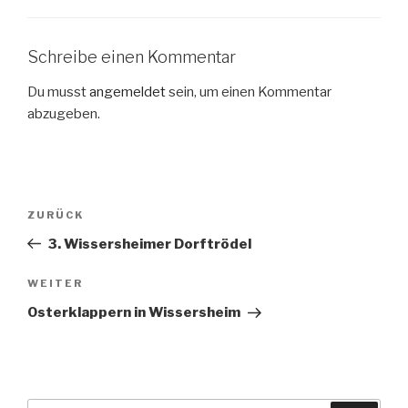
Schreibe einen Kommentar
Du musst
angemeldet
sein, um einen Kommentar
abzugeben.
Beitragsnavigation
Vorheriger
ZURÜCK
Beitrag
3. Wissersheimer Dorftrödel
Nächster
WEITER
Beitrag
Osterklappern in Wissersheim