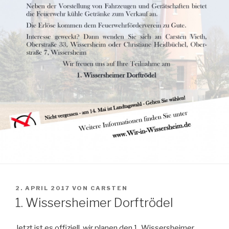
VERÖFFENTLICHT
2. APRIL 2017
VON
CARSTEN
AM
1. Wissersheimer Dorftrödel
Jetzt ist es offiziell, wir planen den 1. Wissersheimer