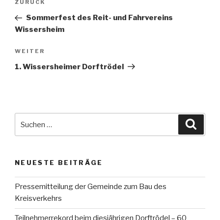
Vorheriger
ZURÜCK
Beitrag
Sommerfest des Reit- und Fahrvereins
Wissersheim
Nächster
WEITER
Beitrag
1. Wissersheimer Dorftrödel
Suche
Suche
nach:
NEUESTE BEITRÄGE
Pressemitteilung der Gemeinde zum Bau des
Kreisverkehrs
Teilnehmerrekord beim diesjährigen Dorftrödel – 60