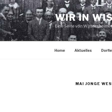
Zum
Inhalt
WIR IN WI
springen
Eine Seite von Wissersheime
Home
Aktuelles
Dorfl
MAI JONGE WES