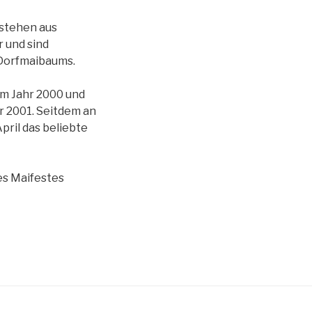
estehen aus
 und sind
 Dorfmaibaums.
im Jahr 2000 und
r 2001. Seitdem an
pril das beliebte
es Maifestes