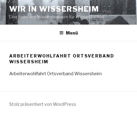
Zum
WIR IN WISSERSHEIM
Inhalt
Eine Seite von Wissersheimern für Wissersheimer
springen
Menü
ARBEITERWOHLFAHRT ORTSVERBAND
WISSERSHEIM
Arbeiterwohlfahrt Ortsverband Wissersheim
Stolz präsentiert von WordPress